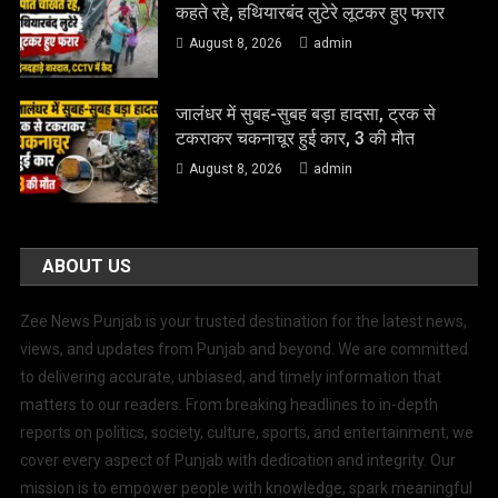
कहते रहे, हथियारबंद लुटेरे लूटकर हुए फरार
August 8, 2026
admin
जालंधर में सुबह-सुबह बड़ा हादसा, ट्रक से
टकराकर चकनाचूर हुई कार, 3 की मौत
August 8, 2026
admin
ABOUT US
Zee News Punjab is your trusted destination for the latest news,
views, and updates from Punjab and beyond. We are committed
to delivering accurate, unbiased, and timely information that
matters to our readers. From breaking headlines to in-depth
reports on politics, society, culture, sports, and entertainment, we
cover every aspect of Punjab with dedication and integrity. Our
mission is to empower people with knowledge, spark meaningful