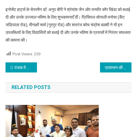
इनोसेंट हार्ट्स के चेयरमैन डॉ. अनूप बौरी ने श्रेयांश जैन और तनवीर कौर खिंडा को बधाई
दी और उनके उज्ज्वल भविष्य के लिए शुभकामनाएँ दीं। प्रिंसिपल सोनाली मनोचा (कैंट
जंडियाला रोड), मीनाक्षी शर्मा (नूरपुर रोड) और शतरंज कोच चंद्रेश बख़्शी ने भी इन
उपलब्धियों के लिए विद्यार्थियों को बधाई दी और उनके भविष्य के प्रयासों में निरंतर सफलता
की कामना की।
Post Views:
259
Post navigation
पंजाब में मीडिया पर हमला लोकतंत्र पर हमला एंव अघोषित एमरजेंसी : ईंजी चंदन रखेजा
प्रशासन की लापरवाही या धुंध का असर, नहर में गिरी कार से मचा हड़कंप, देखें वीडियो
RELATED POSTS