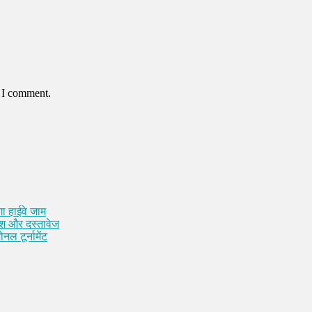
e I comment.
ा हाईवे जाम
कैश और दस्तावेज
नल टूर्नामेंट