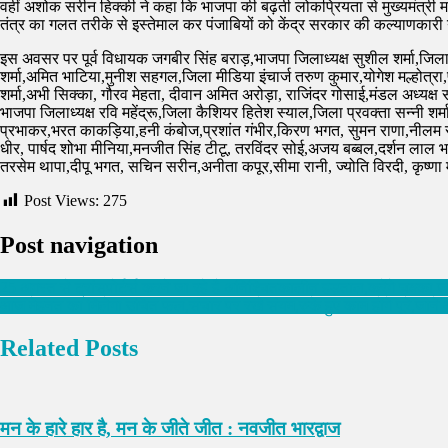
वहीं अशोक सरीन हिक्की ने कहा कि भाजपा की बढ़ती लोकप्रियता से मुख्यमंत्री
तंत्र का गलत तरीके से इस्तेमाल कर पंजाबियों को केंद्र सरकार की कल्याणकारी य
इस अवसर पर पूर्व विधायक जगबीर सिंह बराड़,भाजपा जिलाध्यक्ष सुशील शर्मा,जिला
शर्मा,अमित भाटिया,मुनीश सहगल,जिला मीडिया इंचार्ज तरुण कुमार,योगेश मल्होत्रा,प
शर्मा,अभी सिक्का, गौरव मेहता, दीवान अमित अरोड़ा, राजिंदर गोसाई,मंडल अध्यक्ष 
भाजपा जिलाध्यक्ष रवि महेंद्रू,जिला कैशियर हितेश स्याल,जिला प्रवक्ता सन्नी शर्
प्रभाकर,भरत काकड़िया,हनी कंबोज,प्रशांत गंभीर,किरण भगत, सुमन राणा,नीलम सो
धीर, पार्षद शोभा मीनिया,मनजीत सिंह टीटू, तरविंदर सोई,अजय बब्बल,दर्शन लाल 
तरसेम थापा,दीपू भगत, सचिन सरीन,अनीता कपूर,सीमा रानी, ज्योति विरदी, कृष्ण
Post Views:
275
Post navigation
25 अगस्त से ट्रांसपोर्टर्स करने जा रहे है अनिश्चितकालीन हड़ताल,करेंगे चक्का ज
आज मेहनत का मिलेगा उचित फल,संचार पर रखे संयम,रुके हुए काम होंगे पूरे,जा
Related Posts
मन के हारे हार है, मन के जीते जीत : नवजीत भारद्वाज