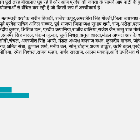
 मान पूरी तरह बौखलाए घूम रहे है और आज प्रदेश की जनता के सामने आप पार्टी क
ोजनाओं से वंचित कर रही है जो किसी रूप में अस्वीकार्य है।
 महामंत्री अशोक सरीन हिक्की, राजेश कपूर,अमरजीत सिंह गोल्डी,जिला उपाध्यक्ष 
ूर्व प्रदेश सचिव अनिल सच्चर, पूर्व भाजपा जिलाध्यक्ष सुभाष शर्मा, संजू अरोड़ा,
संदीप कुमार, क्षितिज ढल, प्रदीप कपानिया,राजीव वालिया,राजेश जैन,ऋतु राज मोती,
मा,अजमेर सिंह बादल, पंकज जुल्का, सूर्या मिश्रा,अनुज शारदा,मंडल अध्यक्ष आर के श
ढ़ी,चंचल, अमरजीत सिंह अमरी, मंडल अध्यक्ष बलराज बधन, कुलदीप मानक, जॉर्ज स
भगत,अमित संधा, कुणाल शर्मा, मनीष बल, सोनू चौहान,अजय ठाकुर, ऋषि बहल,प्रदीप
ा मीनिया, रमेश निश्चल,राजन मल्हन, पार्षद सरताज, आलम मक्कड़,आदि उपस्थित थ
ाम, पढ़े
ने आज का राशिफल