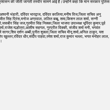
े कुशासन की जीती जागती तस्वीर सामने आई है।उन्होंने कहा कि मान सरकार पुलिस
अश्वनी भंडारी, दविंदर भारद्वाज, दविंदर कालिया,मनीष विज,जिला सचिव अनु
बलजीत सिंह प्रिंस,मनोज अग्रवाल, ललित बब्बू, शमा,किशन लाल शर्मा, सन्नी
जसबीर सिंह जज,गुरमीत सिंह निक्का,जिला भाजपा उपाध्यक्ष भूपिंदर कुमार,पूर्व
र्मा,राजेश मल्होत्रा,आशीष सहगल, गुरप्रीत विक्की, संजीव शर्मा मनी, भगवंत
ागर,शिव दर्शन अब्बी,पुनीत शुक्ला,जिला सचिव मीनू शर्मा,अनिल ठाकुर, यश
 खुल्लर,रविंदर धीर,संदीप पाहवा,रमेश शर्मा,राज कुमार भल्ला, भगत मनोहर लाल,
े।