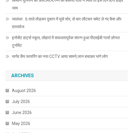
किसान यूनियन का अल्टीमेटम,गन्ने की बकाया राशि न मिली तो इस दिन होगा हाईवे
जाम
जालंधर : 6 ताले तोड़कर दुकान में घुसे चोर, दो बार लौटकर समेट ले गए कैश और
दस्तावेज
इनोसेंट हार्ट्स स्कूल, लोहारां में सफलतापूर्वक संपन्न हुआ पीएसईबी गर्ल्स ज़ोनल
टूर्नामेंट
भार्गव कैंप फायरिंग का नया CCTV आया सामने,जान बचाकर भागे लोग
ARCHIVES
August 2026
July 2026
June 2026
May 2026