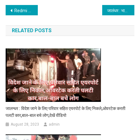
Post navigation
Redmi ने लॉन्च की New Series ,अब कम दाम में मिलेगा Amazing Features वाला फ़ोन
जालंधर : भाजपा ने CM मान का पुतला फूंक किया जोरदार प्रदर्शन,देखें वीडियो
RELATED POSTS
जालन्धर : विदेश जाने के लिए परिवार सहित एयरपोर्ट के लिए निकले,ओवरटेक करती
पलटी कार,बाल-बाल बचे लोग,देखें वीडियो
August 28, 2023
admin