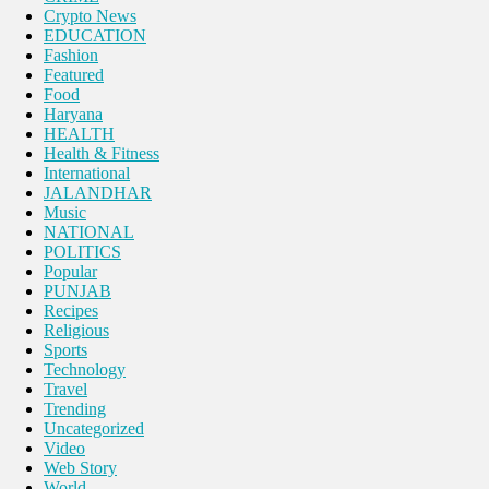
Crypto News
EDUCATION
Fashion
Featured
Food
Haryana
HEALTH
Health & Fitness
International
JALANDHAR
Music
NATIONAL
POLITICS
Popular
PUNJAB
Recipes
Religious
Sports
Technology
Travel
Trending
Uncategorized
Video
Web Story
World