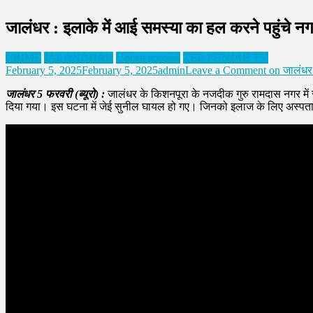
जालंधर : इलाके में आई समस्या का हल करने पहुंचे नग
CRIME
JALANDHAR
Uncategorized
ZEE PUNJAB TV
February 5, 2025
February 5, 2025
admin
Leave a Comment
on जालंधर :
जालंधर 5 फरवरी (ब्यूरो) :
जालंधर के किशनपूरा के नजदीक गुरु रामदास नगर में 
दिया गया। इस घटना में जेई सुनील घायल हो गए। जिनको इलाज के लिए अस्पताल मे