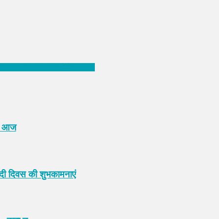
ता,फिर कर दिया यह काम, देखें CCTV
रण आज
ादी दिवस की शुभकामनाएं