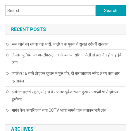
Search for:
RECENT POSTS
रूस जाने का सपना पड़ा भारी, जालंधर के युवक ने सुनाई दर्दभरी दास्तान
किसान यूनियन का अल्टीमेटम,गन्ने की बकाया राशि न मिली तो इस दिन होगा हाईवे
जाम
जालंधर : 6 ताले तोड़कर दुकान में घुसे चोर, दो बार लौटकर समेट ले गए कैश और
दस्तावेज
इनोसेंट हार्ट्स स्कूल, लोहारां में सफलतापूर्वक संपन्न हुआ पीएसईबी गर्ल्स ज़ोनल
टूर्नामेंट
भार्गव कैंप फायरिंग का नया CCTV आया सामने,जान बचाकर भागे लोग
ARCHIVES