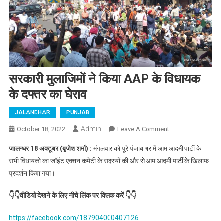
सरकारी मुलाजिमों ने किया AAP के विधायक
के दफ्तर का घेराव
JALANDHAR
PUNJAB
Admin
October 18, 2022
Leave A Comment
On सरकारी
मुलाजिमों ने किया
जालन्धर 18 अक्टूबर (बृजेश शर्मा) :
मंगलवार को पूरे पंजाब भर में आम आदमी पार्टी के
AAP के विधायक
सभी विधायको का जॉइंट एक्शन कमेटी के सदस्यों की और से आम आदमी पार्टी के खिलाफ
के दफ्तर का घेराव
प्रदर्शन किया गया।
👇👇वीडियो देखने के लिए नीचे लिंक पर क्लिक करें 👇👇
https://facebook.com/187904000407126