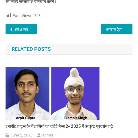
को लेकर सरकार से बातचीत करेंगे।
Post Views:
743
Post navigation
अवैध रूप से बल्टर्न पार्क दुकान में रखे पटाखे पुलिस ने किए जब्त
भगवान ऐसा दामाद किसी को न दे,जिसने एक पल में ही खत्म कर दिया ससुराल परिवार
RELATED POSTS
इनोसेंट हार्ट्स के विद्यार्थियों का जेईई मेन्स 2- 2025 में उत्कृष्ट प्रदर्शन,पढ़े
June 2, 2025
admin