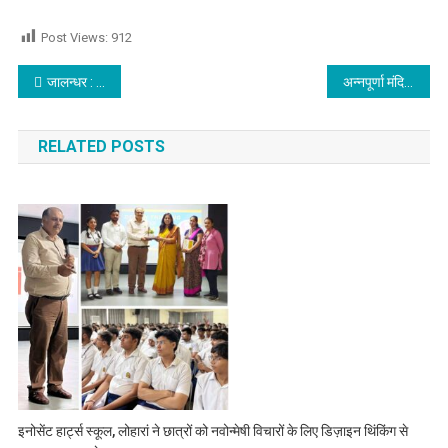
Post Views:
912
Post navigation
जालन्धर : भोगपुर के गांव में गैंगस्टरों के छिपे होने की आशंका
अन्नपूर्णा मंदिर मे धूमधाम से मनाया आंवला पूजन का मेला
RELATED POSTS
इनोसेंट हार्ट्स स्कूल, लोहारां ने छात्रों को नवोन्मेषी विचारों के लिए डिज़ाइन थिंकिंग से