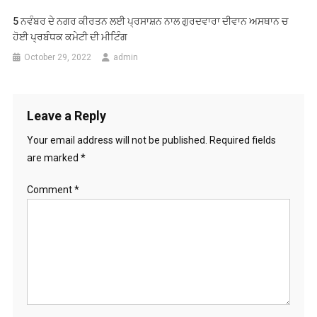
5 ਨਵੰਬਰ ਦੇ ਨਗਰ ਕੀਰਤਨ ਲਈ ਪ੍ਰਸਾਸ਼ਨ ਨਾਲ ਗੁਰਦਵਾਰਾ ਦੀਵਾਨ ਅਸਥਾਨ ਚ
ਹੋਈ ਪ੍ਰਬੰਧਕ ਕਮੇਟੀ ਦੀ ਮੀਟਿੰਗ
October 29, 2022
admin
Leave a Reply
Your email address will not be published.
Required fields
are marked
*
Comment
*