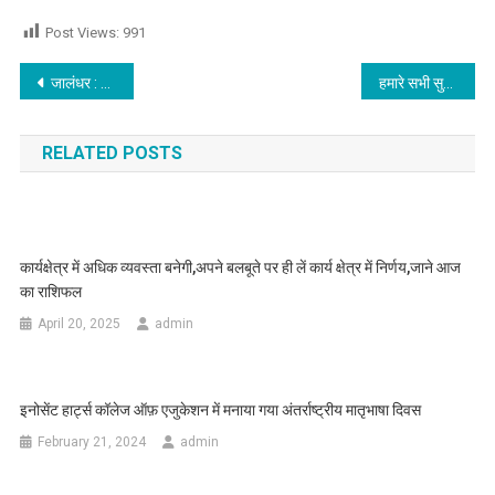
Post Views:
991
Post navigation
जालंधर : कमल के फूल को छोड़ थामा कांग्रेस का हाथ
हमारे सभी सुख-दुख के अनुभव हमारे पूर्व जन्मों में इकट्ठे किए गए कर्मों का परिणाम : नवजीत भारद्वाज
RELATED POSTS
कार्यक्षेत्र में अधिक व्यवस्ता बनेगी,अपने बलबूते पर ही लें कार्य क्षेत्र में निर्णय,जाने आज
का राशिफल
April 20, 2025
admin
इनोसेंट हार्ट्स कॉलेज ऑफ़ एजुकेशन में मनाया गया अंतर्राष्ट्रीय मातृभाषा दिवस
February 21, 2024
admin