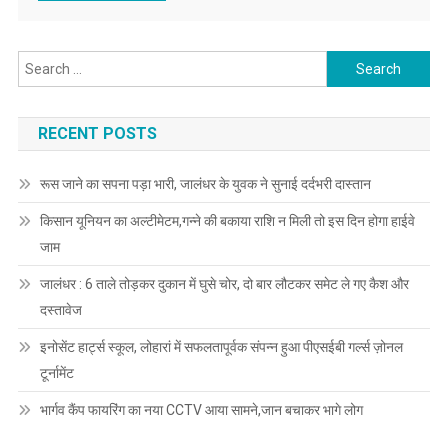
Search for:
RECENT POSTS
रूस जाने का सपना पड़ा भारी, जालंधर के युवक ने सुनाई दर्दभरी दास्तान
किसान यूनियन का अल्टीमेटम,गन्ने की बकाया राशि न मिली तो इस दिन होगा हाईवे
जाम
जालंधर : 6 ताले तोड़कर दुकान में घुसे चोर, दो बार लौटकर समेट ले गए कैश और
दस्तावेज
इनोसेंट हार्ट्स स्कूल, लोहारां में सफलतापूर्वक संपन्न हुआ पीएसईबी गर्ल्स ज़ोनल
टूर्नामेंट
भार्गव कैंप फायरिंग का नया CCTV आया सामने,जान बचाकर भागे लोग