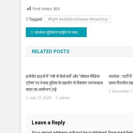
Post Views:
824
Tagged
#fight #addahoshiarpur #snaching
Post navigation
जालंधर लुधियाना हाईवे पर चलती कार में लग गई आग,बाल-बाल बचा परिवार,देखें वीडियो
RELATED POSTS
इनोसेंट हार्ट्स में ‘नशे से कैसे बचें’ और ‘सोशल मीडिया
जालंधर : पार्टी मे
ट्रैप्स’ पर पंजाब पुलिस के सहयोग से विशषण जागरूकता
समय पिस्तौल लहर
सत्र का आयोजन’,पढ़े
December 17
July 17, 2025
admin
Leave a Reply
Your email address will not be published.
Required fie