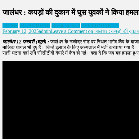
जालंधर : कपड़ों की दुकान में घुस युवकों ने किया हम
CRIME
JALANDHAR
Uncategorized
ZEE PUNJAB TV
February 12, 2025
admin
Leave a Comment
on जालंधर : कपड़ों की दुकान 
जालंधर 12 फरवरी (ब्यूरो) :
जालंधर के नकोदर रोड पर स्थित भार्गव कैंप के बाजार
मालिक घायल भी हुए हैं। जिन्हें इलाज के लिए अस्पताल में भर्ती करवाया गया है।
सारी घटना वहां लगे सीसीटीवी कैमरे में कैद हो गई। बता दे कि जब यह हमला हुआ 