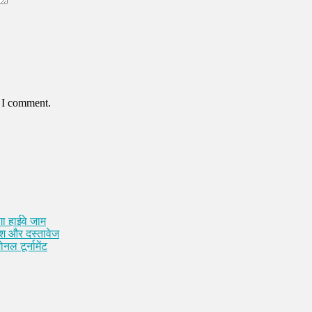
e I comment.
ा हाईवे जाम
कैश और दस्तावेज
नल टूर्नामेंट