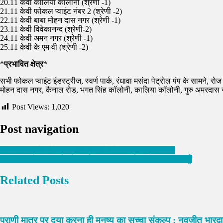
20.11 केवी कालिया कॉलोनी (श्रेणी -1)
21.11 केवी फोकल प्वाइंट नंबर 2 (श्रेणी -2)
22.11 केवी बाबा मोहन दास नगर (श्रेणी -1)
23.11 केवी विवेकानन्द (श्रेणी-2)
24.11 केवी अमन नगर (श्रेणी -1)
25.11 केवी के एम वी (श्रेणी -2)
*
प्रभावित क्षेत्र
*
सभी फोकल प्वाइंट इंडस्ट्रीज, स्वर्ण पार्क, रंधावा मसंदा पेट्रोल पंप के सामने, र
मोहन दास नगर, कैनाल रोड, भगत सिंह कॉलोनी, कालिया कॉलोनी, गुरु अमरदास नगर, ब
Post Views:
1,020
Post navigation
महाशिवरात्रि के मौके पर लम्बा पिंड चौक में लगाया गया लंगर,पढ़े
ਸਰਕਾਰ ਭਗਤ ਸ਼ਾਹ ਜੀ ਦੀ 36ਵੀਂ ਸਾਲਾਨਾ ਬਰਸੀ 11 ਤੋਂ 13 ਮਾਰਚ ਨੂੰ
Related Posts
प्राणी मात्र पर दया करना ही मनुष्य का सच्चा संकल्प : नवजीत भारद्व