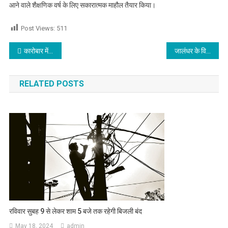
आने वाले शैक्षणिक वर्ष के लिए सकारात्मक माहौल तैयार किया।
Post Views:
511
Post navigation
कारोबार में नया समझौते से होगा फायदा,विरोधियों की गतिविधियों का रखें ध्यान,जाने आज का राशिफल
जालंधर के विधायक सहित करीब 100 से 150 लोगों पर इस थाने में हुई FIR दर्ज
RELATED POSTS
रविवार सुबह 9 से लेकर शाम 5 बजे तक रहेगी बिजली बंद
May 18, 2024
admin