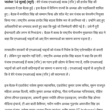
जालंधर 14 जुलाई (ब्यूरो) :
शेरे पंजाब एनआरआई क्लब (रजि:) की हरदेव सिंह की
के अध्यक्ष हरदेव सिंह
अध्यक्षता में एक बैठक हुई। इस बैठक में विभिन्न राज्यों के अध्यक्ष और पदाधिकारी शामिल
बठला ने मनविंदर सिंह को
हुए। बैठक में मनविंदर सिंह को सम्मान चिन्ह और शॉल भेंट कर पंजाब का चेयरमैन नियुक्त
किया पंजाब का चेयरमैन
किया गया।राष्ट्रीय अध्यक्ष हरदेव सिंह बठला विशेष रूप से उपस्थित रहे। उन्होंने आए हुए
नियुक्त
अधिकारियों का धन्यवाद करते हुए कहा कि मुझे जो जिम्मेदारी सौंपी गई है। उसे मैं पूरी
ईमानदारी और लगन से निभाऊंगा। बैठक में क्लब के राष्ट्रीय चेयरमैन मुख्तयार सिंह बाठ ने
कहा कि एनआरआई भाइयों को आए दिन समस्याओं का सामना करना पड़ता है।
तत्कालीन सरकारें भी एनआरआई भाइयों को पंजाब में निवेश के लिए प्रोत्साहित तो करती
हैं। लेकिन पूरा सहयोग नहीं देतीं। राष्ट्रीय अध्यक्ष हरदेव सिंह बठला ने कहा कि हम शेरे
पंजाब एनआरआई हैं क्लब (रजि:) का गठन इसी उद्देश्य से किया गया है, ताकि एनआरआई
भाइयों को आने वाली कठिनाइयों का सामना न करना पड़े। एनआरआई भाइयों से अनुरोध है
कि वे शेरे पंजाब एनआरआई क्लब (रजि:) की सदस्यता लें।
इस बैठक में एडवोकेट राकेश कुमार महासचिव, एडवोकेट कुमार उत्तम सचिव, सुमन राजपूत
महिला अध्यक्ष दिल्ली, संदीप कुमार अध्यक्ष चंडीगढ़, गीता रानीअध्यक्ष गाजियाबाद, रोहित
डोगरा लीगल एडवाइजर, अश्वनी कुमार ज्योति लीगल एडवाइजर, जगजीत सिंह डोगरा
मीडिया इंचार्ज, टी आर बाली कैशियर, नवीन भसीन अध्यक्ष गुड़गांव अमरजीत सिंह उप