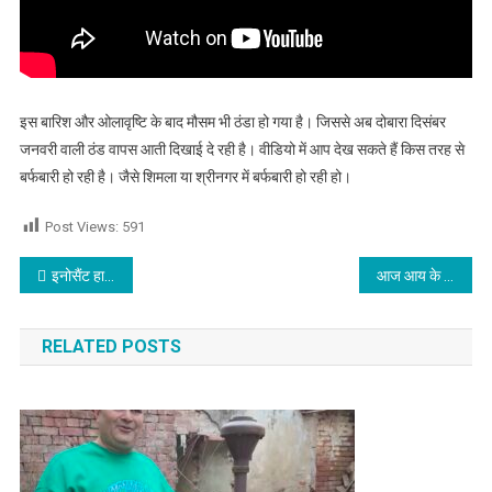
इस बारिश और ओलावृष्टि के बाद मौसम भी ठंडा हो गया है। जिससे अब दोबारा दिसंबर
जनवरी वाली ठंड वापस आती दिखाई दे रही है। वीडियो में आप देख सकते हैं किस तरह से
बर्फबारी हो रही है। जैसे शिमला या श्रीनगर में बर्फबारी हो रही हो।
Post Views:
591
Post navigation
इनोसैंट हार्ट्स ग्रुप ऑफ इंस्टीट्यूशंस द्वारा वित्तीय साक्षरता और करियर जागरूकता पर दो दिवसीय कार्यशाला का आयोजन,पढ़े
आज आय के नए स्त्रोतों में होगी वृद्धि,कोई भी निर्णय सोच समझ कर ले,जाने आज का राशिफल
RELATED POSTS