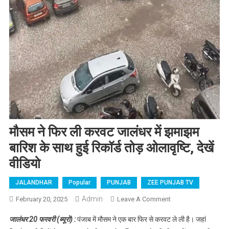
मौसम ने फिर ली करवट जालंधर में झमाझम
बारिश के साथ हुई रिकॉर्ड तोड़ ओलावृष्टि, देखें
वीडियो
JALANDHAR
Popular
PUNJAB
ZEE PUNJAB TV
Admin
February 20, 2025
Leave A Comment
On मौसम ने फिर ली
करवट जालंधर में
जालंधर 20 फरवरी (ब्यूरो) :
पंजाब में मौसम ने एक बार फिर से करवट ले ली है। जहां
झमाझम बारिश के