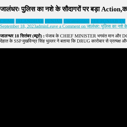
जालंधरः पुलिस का नशे के सौदागरों पर बड़ा Action,करोड
CRIME
JALANDHAR
PUNJAB
Uncategorized
ZEE PUNJAB TV
September 18, 2023
admin
Leave a Comment
on जालंधरः पुलिस का नशे के 
जालन्धर 18 सितंबर (ब्यूरो) :
पंजाब के CHIEF MINISTER भगवंत मान और DGP गौरव
देहात के SSP मुखविन्द्र सिंह भुल्लर ने बताया कि DRUG कारोबार से प्रत्यक्ष और