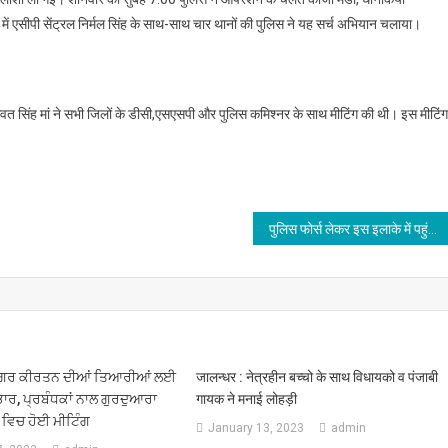
 एसीपी सेंट्रल निर्मल सिंह के साथ-साथ चार थानों की पुलिस ने यह सर्च अभियान चलाया।
 भगवत सिंह मां ने सभी जिलों के डीसी,एसएसपी और पुलिस कमिश्नर के साथ मीटिंग की थी। इस मीटिंग 
पुलिस फोर्स लेकर इस इलाके में पहुंचे पुलिस कमिश्नर,देखें वीडियो
 ਨਗਰ ਕੀਰਤਨ ਦੀਆਂ ਤਿਆਰੀਆਂ ਲਈ
जालन्धर : नेत्रहीन बच्चो के साथ विधायको व पंजाबी
 ਭਾਰ, ਪ੍ਰਬੰਧਕਾਂ ਨਾਲ ਗੁਰਦੁਆਰਾ
गायक ने मनाई लोहड़ी
ਵਿਚ ਹੋਈ ਮੀਟਿੰਗ
January 13, 2023
admin