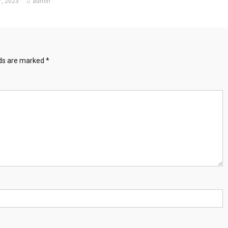
, 2023
admin
lds are marked
*