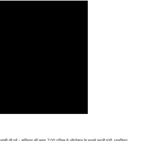
रा तलाशी ली गई। शनिवार की सुबह 7:00 पुलिस ने ऑपरेशन के चलते काजी मंडी, धानकिया