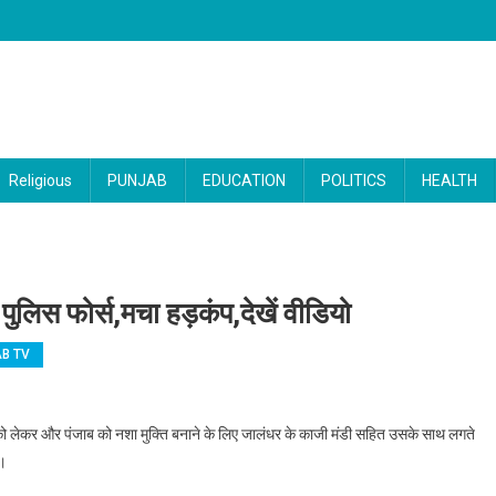
Religious
PUNJAB
EDUCATION
POLITICS
HEALTH
 पुलिस फोर्स,मचा हड़कंप,देखें वीडियो
B TV
ालंधर के इस इलाके में पहुंची पुलिस फोर्स,मचा हड़कंप,देखें वीडियो
म को लेकर और पंजाब को नशा मुक्ति बनाने के लिए जालंधर के काजी मंडी सहित उसके साथ लगते
ी।