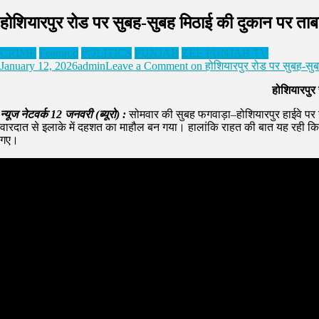
होशियारपुर रोड पर सुबह-सुबह मिठाई की दुकान पर ताबड़
CRIME
Featured
POLITICS
PUNJAB
ZEE PUNJAB TV
January 12, 2026
admin
Leave a Comment
on होशियारपुर रोड पर सुबह-सुबह
होशियारपुर 
न्यूज नेटवर्क 12 जनवरी (ब्यूरो) :
सोमवार की सुबह फगवाड़ा–होशियारपुर हाईवे पर
वारदात से इलाके में दहशत का माहौल बन गया। हालांकि राहत की बात यह रही कि 
गए।