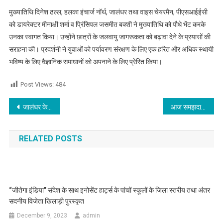
मुख्यातिथि दिनेश ढल्ल, हलका इंचार्ज नॉर्थ, जालंधर तथा वाइस चेयरमैन, पीएसआईईसी
को डायरेक्टर मीनाक्षी शर्मा व प्रिंसिपल जसमीत बक्शी ने मुख्यातिथि को पौधे भेंट करके
उनका स्वागत किया। उन्होंने छात्रों के जलवायु जागरूकता को बढ़ावा देने के प्रयासों की
सराहना की। प्रदर्शनी ने युवाओं को पर्यावरण संरक्षण के लिए एक हरित और अधिक स्थायी
भविष्य के लिए वैज्ञानिक समाधानों को अपनाने के लिए प्रेरित किया।
Post Views:
484
Post navigation
जालंधर के इस नेशनल Highway पर वाल्मीकि समाज ने लगाया धरना,लगा लंबा जाम
आज समझदारी पूर्वक कार्य करें,कार्यक्षेत्र में आ रही परेशानियां कम होंगी,जाने आज का राशिफल
RELATED POSTS
“जीतेगा इंडिया” संदेश के साथ इनोसेंट हार्ट्स के पांचों स्कूलों के जिला स्तरीय तथा अंतर
सदनीय विजेता खिलाड़ी पुरस्कृत
December 9, 2023
admin