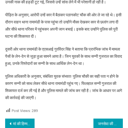
उनकी नाक की हड्डी टूट गई, जिससे उन्हें सांस लेने में भी परेशानी हो रही है।
पीड़ित के अनुसार, आरोपी उन्हें कार में बैठाकर पठानकोट चौक की ओर ले जा रहे थे। इसी
दौरान वाहन थाना रामामंडी के पास पहुंचा तो उन्होंने मौका देखकर कार से छलांग लगा दी
और सीधे थाना परिसर में पहुंचकर अपनी जान बचाई। इसके बाद उन्होंने पुलिस को पूरी
घटना की शिकायत दी।
दूसरी ओर थाना रामामंडी के एएसआई गुरविंदर सिंह ने बताया कि प्रारंभिक जांच में मामला
पैसों के लेन-देन से जुड़ा हुआ सामने आया है। जिन युवकों के साथ सन्नी गुजराल का विवाद
हुआ, उनके रिश्तेदारों का सन्नी के साथ आर्थिक लेन-देन था।
पुलिस अधिकारी के अनुसार, संबंधित युवक संभवतः पुलिस चौकी का सही पता न होने के
कारण सन्नी को साथ लेकर सीधे थाना रामामंडी पहुंच गए। फिलहाल सन्नी गुजराल की
शिकायत दर्ज कर ली गई है और पुलिस मामले की जांच कर रही है। जांच के आधार पर आगे
की कार्रवाई की जाएगी।
Post Views:
289
Post navigation
मां की हिम्मत के आगे हारे लुटेरे, न बेटा छोड़ा न मोबाइल
जनसेवा की मिसाल बना डॉ. एम.डी. बौरी स्मृति चिकित्सा शिविर