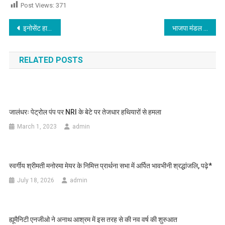
Post Views:
371
Post navigation
इनोसेंट हार्ट्स कॉलेज ऑफ एजुकेशन की एनएसएस इकाई ने राष्ट्रीय एकता दिवस मनाया
भाजपा मंडल 5 ने तरन तारन पहुंचकर प्रत्याशी हरजोत संधू के लिए किया जबरदस्त प्रचार
RELATED POSTS
जालंधरः पेट्रोल पंप पर NRI के बेटे पर तेजधार हथियारों से हमला
March 1, 2023
admin
स्वर्गीय श्रीमती मनोरमा मेयर के निमित्त प्रार्थना सभा में अर्पित भावभीनी श्रद्धांजलि, पढ़े*
July 18, 2026
admin
ह्यूमैनिटी एनजीओ ने अनाथ आश्रम में इस तरह से की नव वर्ष की शुरुआत