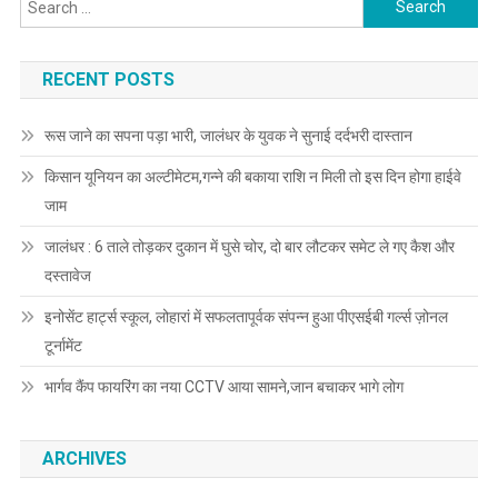
Search for:
RECENT POSTS
रूस जाने का सपना पड़ा भारी, जालंधर के युवक ने सुनाई दर्दभरी दास्तान
किसान यूनियन का अल्टीमेटम,गन्ने की बकाया राशि न मिली तो इस दिन होगा हाईवे
जाम
जालंधर : 6 ताले तोड़कर दुकान में घुसे चोर, दो बार लौटकर समेट ले गए कैश और
दस्तावेज
इनोसेंट हार्ट्स स्कूल, लोहारां में सफलतापूर्वक संपन्न हुआ पीएसईबी गर्ल्स ज़ोनल
टूर्नामेंट
भार्गव कैंप फायरिंग का नया CCTV आया सामने,जान बचाकर भागे लोग
ARCHIVES