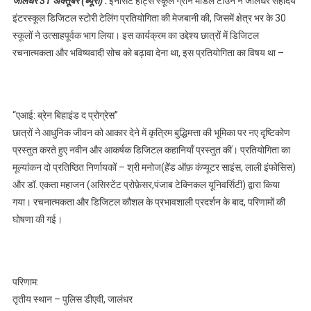
जालंधर 31 अक्तूबर (ब्यूरो) :
इनोसेंट हार्ट्स स्कूल ग्रीन मॉडल टाउन ने जालंधर सहोदय
किया आयोजन,पढ़े
इंटरस्कूल डिजिटल स्टोरी टेलिंग प्रतियोगिता की मेजबानी की, जिसमें क्षेत्र भर के 30
स्कूलों ने उत्साहपूर्वक भाग लिया। इस कार्यक्रम का उद्देश्य छात्रों में डिजिटल
रचनात्मकता और भविष्यवादी सोच को बढ़ावा देना था, इस प्रतियोगिता का विषय था –
“एआई: ब्रेन बिहाइंड द प्रोग्रेस”
छात्रों ने आधुनिक जीवन को आकार देने में कृत्रिम बुद्धिमत्ता की भूमिका पर नए दृष्टिकोण
प्रस्तुत करते हुए नवीन और आकर्षक डिजिटल कहानियाँ प्रस्तुत कीं। प्रतियोगिता का
मूल्यांकन दो प्रतिष्ठित निर्णायकों – श्री मनोज(हेॅड ऑफ़ कंप्यूटर साइंस, लाली इंफोसिस)
और डॉ. एकता महाजन (असिस्टेंट प्रोफ़ेसर,पंजाब टेक्निकल यूनिवर्सिटी) द्वारा किया
गया। रचनात्मकता और डिजिटल कौशल के प्रभावशाली प्रदर्शन के बाद, परिणामों की
घोषणा की गई।
परिणाम:
तृतीय स्थान – पुलिस डीएवी, जालंधर