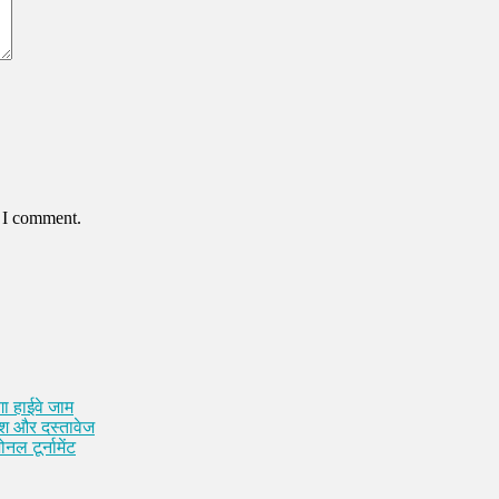
e I comment.
ा हाईवे जाम
कैश और दस्तावेज
नल टूर्नामेंट