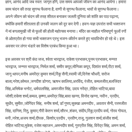
ज्ञान, आनंद आदि जब स्वत: जागृत होंगे, उस समय आपको जीवन का आनंद आयेगा। हमारा
काम चंदन की तरह सुगन्ध फैलाना है; वाणी से सुगन्ध फैलाना; भावों से सुगन्ध फैलाना।
अपने जीवन को चंदन की तरह शीतल बनाकर जलती दुनिया को शांति का पाठ पढ़ाना,
क्योंकि हमारी शीतलता ही उनकी जलन को दूर कर देगी। हवन-यज्ञ उपरांत सभी भक्तजन
नें मां बगलामुखी जी से फूलों की होली महोत्सव मनाया। मंदिर का माहौल गरिमापूर्ण फूलों रगों
से ओतप्रोत हो गया सभी भक्तजन प्रभु भजन-कीर्तन करते हुए भावविभोर हो रहे थे। इस
अवसर पर लंगर भंडारे का विशेष प्रबंध किया हुआ था।
इस अवसर पर श्री कंठ जज, श्वेता भारद्वाज, राकेश प्रभाकर,पूनम प्रभाकर, मन्नत
भारद्वाज, जन्नत भारद्वाज, निर्मल शर्मा, समीर कपूर,मोनिका कपूर, दिशांत शर्मा,रीटा शर्मा,
जानू थापर,मनीष अमरेंद्र कुमार शर्मा,रिंकू सैनी,स्वामी जी,दिनेश चौधरी, सरोज
बाला,नरेश,कोमल ,जगदीश डोगरा, ऋषभ कालिया,अरविंद, रंजीत, कमलजीत,बलजिंदर
सिंह,अभिषेक भनोट, धर्मपालसिंह, अमरजीत सिंह, उदय नरेंद्र ,रोहित भाटिया,बावा
जोशी,राकेश शर्मा,कमल, कृष्णा,अमरेंद्र सिंह,बावा खन्ना, विनोद खन्ना, नवीन , प्रदीप,
सुधीर, सुमीत ,जोगिंदर सिंह, मनीष शर्मा, डॉ गुप्ता,सुक्खा अमनदीप , अवतार सैनी, परमजीत
सिंह, दानिश, रितु, कुमार,गौरी केतन शर्मा,सौरभ ,शंकर, संदीप,रिंकू,प्रदीप वर्मा, गोरव गोयल,
मनी ,नरेश,अजय शर्मा,दीपक , किशोर,प्रदीप , प्रवीण,राजू, गुलशन शर्मा,संजीव शर्मा,
रोहित भाटिया,मुकेश, रजेश महाजन ,अमनदीप शर्मा, गुरप्रीत सिंह, विरेंद्र सिंह, अमन शर्मा,