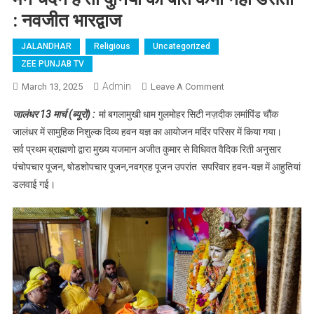
: नवजीत भारद्वाज
JALANDHAR
Religious
Uncategorized
ZEE PUNJAB TV
Admin
March 13, 2025
Leave A Comment
On मन चंदन है तो दुनिया
की बातें कभी नहीं डँसती
जालंधर 13 मार्च (ब्यूरो) :
मां बगलामुखी धाम गुलमोहर सिटी नज़दीक लमांपिंड चौंक
: नवजीत भारद्वाज
जालंधर में सामुहिक निशुल्क दिव्य हवन यज्ञ का आयोजन मदिंर परिसर में किया गया।
सर्व प्रथम ब्राह्मणो द्वारा मुख्य यजमान अजीत कुमार से विधिवत वैदिक रिती अनुसार
पंचोपचार पूजन, षोडशोपचार पूजन,नवग्रह पूजन उपरांत सपरिवार हवन-यज्ञ में आहुतियां
डलवाई गई।