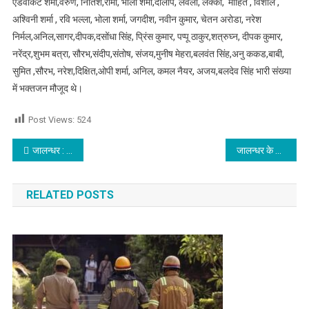
ऐडवोकेट शर्मा,वरुण, नितिश,रोमी, भोला शर्मा,दीलीप, लवली, लक्की, मोहित , विशाल ,
अश्विनी शर्मा , रवि भल्ला, भोला शर्मा, जगदीश, नवीन कुमार, चेतन अरोडा, नरेश
निर्मल,अनिल,सागर,दीपक,दसोंधा सिंह, प्रिंस कुमार, पप्पू ठाकुर,शत्रुघ्न, दीपक कुमार,
नरेंद्र,शुभम बत्रा, सौरभ,संदीप,संतोष, संजय,मुनीष मेहरा,बलवंत सिंह,अनु ककड,बाबी,
सुमित ,सौरभ, नरेश,दिक्षित,ओपी शर्मा, अनिल, कमल नैयर, अजय,बलदेव सिंह भारी संख्या
में भक्तजन मौजूद थे।
Post Views:
524
Post navigation
जालन्धर : इस इलाके में पहुंची पुलिस ने चलाया सर्च अभियान, देखें वीडियो
जालन्धर के इस इलाके में बर्फ फैक्ट्री से गैस लीक होने से मची अफरा-तफरी,आस पास के घर करवाए खाली, देखें वीडियो
RELATED POSTS