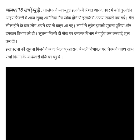
इलाके में बर्फ फैक्ट्री से
जालंधर 13 मार्च (ब्यूरो) :
जालंधर के मकसूदां इलाके में स्थित आनंद नगर में बनी कुलदीप
गैस लीक होने से मची
आइस फैक्टी में आज सुबह अमोनिया गैस लीक होने से इलाके में अफरा तफरी मच गई। गैस
अफरा-तफरी,आस पास
लीक होने के बाद लोग अपने घरों से बाहर आ गए। लोगों ने तुरंत इसकी सूचना पुलिस और
के घर करवाए खाली,
दमकल विभाग को दी। सूचना मिलते ही मौक पर दमकल विभाग ने पहुंच कर करवाई शुरू
देखें वीडियो
कर दी।
इस घटना की सूचना मिलने के बाद जिला प्रशासन,बिजली विभाग,नगर निगम के साथ साथ
सभी विभाग के अधिकारी मौके पर पहुंचे।