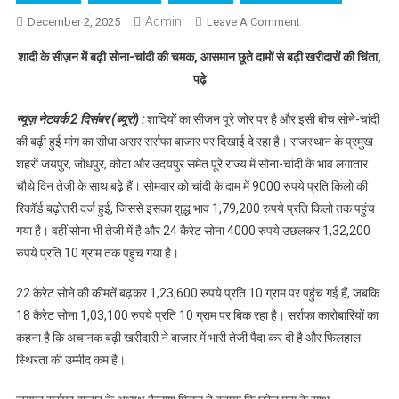
Admin
December 2, 2025
Leave A Comment
On शादी के सीज़न
में बढ़ी सोना-चांदी की
शादी के सीज़न में बढ़ी सोना-चांदी की चमक, आसमान छूते दामों से बढ़ी खरीदारों की चिंता,
चमक, आसमान छूते
पढ़े
दामों से बढ़ी खरीदारों
की चिंता, पढ़े
न्यूज़ नेटवर्क 2 दिसंबर (ब्यूरो) :
शादियों का सीजन पूरे जोर पर है और इसी बीच सोने-चांदी
की बढ़ी हुई मांग का सीधा असर सर्राफा बाजार पर दिखाई दे रहा है। राजस्थान के प्रमुख
शहरों जयपुर, जोधपुर, कोटा और उदयपुर समेत पूरे राज्य में सोना-चांदी के भाव लगातार
चौथे दिन तेजी के साथ बढ़े हैं। सोमवार को चांदी के दाम में 9000 रुपये प्रति किलो की
रिकॉर्ड बढ़ोतरी दर्ज हुई, जिससे इसका शुद्ध भाव 1,79,200 रुपये प्रति किलो तक पहुंच
गया है। वहीं सोना भी तेजी में है और 24 कैरेट सोना 4000 रुपये उछलकर 1,32,200
रुपये प्रति 10 ग्राम तक पहुंच गया है।
22 कैरेट सोने की कीमतें बढ़कर 1,23,600 रुपये प्रति 10 ग्राम पर पहुंच गई हैं, जबकि
18 कैरेट सोना 1,03,100 रुपये प्रति 10 ग्राम पर बिक रहा है। सर्राफा कारोबारियों का
कहना है कि अचानक बढ़ी खरीदारी ने बाजार में भारी तेजी पैदा कर दी है और फिलहाल
स्थिरता की उम्मीद कम है।