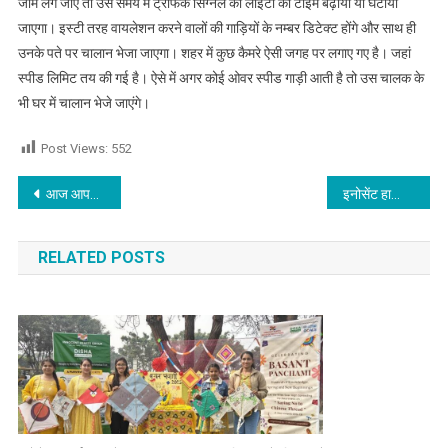
जाम लग जाए तो उस समय में ट्रैफिक सिग्नल की लाईटों का टाइम बढ़ाया या घटाया
जाएगा। इस्टी तरह वायलेशन करने वालों की गाड़ियों के नम्बर डिटेक्ट होंगे और साथ ही
उनके पते पर चालान भेजा जाएगा। शहर में कुछ कैमरे ऐसी जगह पर लगाए गए है। जहां
स्पीड लिमिट तय की गई है। ऐसे में अगर कोई ओवर स्पीड गाड़ी आती है तो उस चालक के
भी घर में चालान भेजे जाएंगे।
Post Views:
552
Post navigation
आज आपकी मेहनत लाएगी रंग,नौकरी और व्यापार में होगी तरक्की,जाने आज का राशिफल
इनोसेंट हार्ट्स कॉलेज ऑफ़ एजुकेशन ने ओरिएंटेशन प्रोग्राम का किया आयोजन,पढ़े
RELATED POSTS