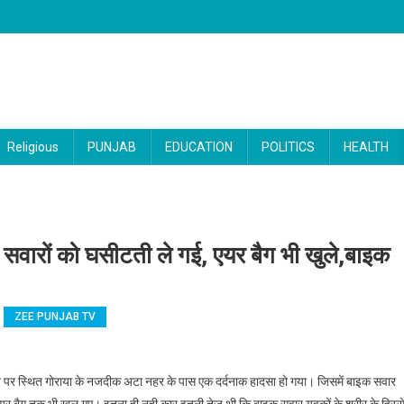
Religious
PUNJAB
EDUCATION
POLITICS
HEALTH
वारों को घसीटती ले गई, एयर बैग भी खुले,बाइक
ZEE PUNJAB TV
 : तेज रफ्तार Mercedez बाइक सवारों को घसीटती ले गई, एयर बैग भी खुले,बाइक को लगी आग,दो 
े पर स्थित गोराया के नजदीक अटा नहर के पास एक दर्दनाक हादसा हो गया। जिसमें बाइक सवार
 एयर बैग तक भी खुल गए। इतना ही नही कार इतनी तेज थी कि बाइक सवार युवकों के शरीर के हिस्स