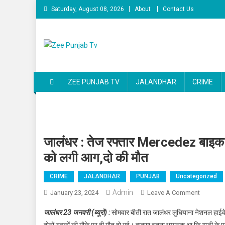
Skip to content
Saturday, August 08, 2026
About
Contact Us
Zee Punjab Tv
Latest News
ZEE PUNJAB TV
JALANDHAR
CRIME
जालंधर : तेज रफ्तार Mercedez बाइक स
को लगी आग,दो की मौत
CRIME
JALANDHAR
PUNJAB
Uncategorized
Admin
January 23, 2024
Leave A Comment
On जालंधर
जालंधर 23 जनवरी (ब्यूरो) :
सोमवार बीती रात जालंधर लुधियाना नेशनल हाईव
दोनों युवकों की मौके पर ही मौत हो गई। हादसा इतना भयानक था कि गाड़ी के