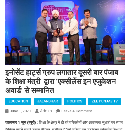
इनोसेंट हार्ट्स ग्रुप लगातार दूसरी बार पंजाब
के शिक्षा मंत्री द्वारा ‘एक्सीलेंस इन एजुकेशन
अवार्ड’ से सम्मानित
EDUCATION
JALANDHAR
POLITICS
ZEE PUNJAB TV
Admin
June 1, 2023
Leave A Comment
On इनोसेंट हार्ट्स ग्रुप
लगातार दूसरी बार पंजाब
जालन्धर 1 जून (ब्यूरो) :
शिक्षा के क्षेत्र में हो रहे परिवर्तनों और आवश्यक सुधारों पर ध्यान
के शिक्षा मंत्री द्वारा
केंद्रित करते हुए जे डब्ल्यू मैरियट, चंडीगढ़ में ‘जी़ मीडिया का एजुकेशन कॉन्क्लेव शिक्षा पे