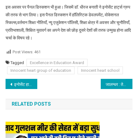
इस अवसर पर पैनल डिस्कशन भी हुआ। जिसमें डॉ. धीरज बनाती ने इनोसेंट हार्ट्स ग्रुप
की तरफ से भाग लिया। इस पैनल डिस्कशन में हॉलिस्टिक डेवलपमेंट, वोकेशनल
स्किल्स,वर्तमान शिक्षा नीतियाँ, न्यू एजुकेशन पॉलिसी, शिक्षा क्षेत्र में अवसर और चुनौतियाँ,
प्रतिभाशाली, शिक्षित युवावर्ग का अपने देश को छोड़ दूसरे देशों की तरफ उन्मुख होना आदि
चर्चा के विषय रहे।
Post Views:
461
Tagged
Excellence in Education Award
Innocent heart group of education
Innocent heart school
Post navigation
इनोसेंट हार्ट्स के ‘लिटरेरी क्लब’ ने नुक्कड़ नाटिका द्वारा ‘विश्व तंबाकू निषेध दिवस’ पर विद्यार्थियों को किया जागरूक
जालन्धर : तेरां- तेरां ट्रांसपोर्ट कम्पनी के मालिक राघव सोनी की माता का निधन
RELATED POSTS