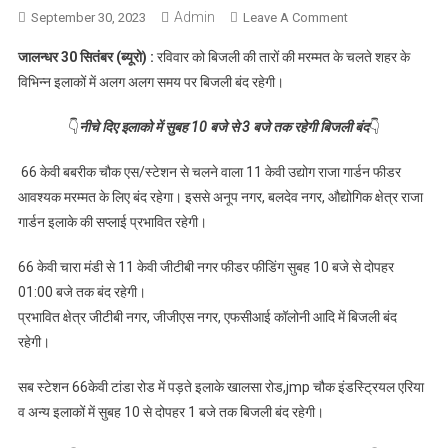
Admin
September 30, 2023
Leave A Comment
On जालन्धर :
रविवार को शहर के
जालन्धर 30 सितंबर (ब्यूरो) :
रविवार को बिजली की तारों की मरम्मत के चलते शहर के
कई इलाकों में
विभिन्न इलाकों में अलग अलग समय पर बिजली बंद रहेगी।
रहेगी सुबह 09 से
4 व 10 से 3 और
👇
नीचे दिए इलाको में सुबह 10 बजे से 3 बजे तक रहेगी बिजली बंद
👇
10 से 1 बजे तक
बिजली बंद,पढ़े
66 केवी बबरीक चौक एस/स्टेशन से चलने वाला 11 केवी उद्योग राजा गार्डन फीडर
कौन-कौन से
आवश्यक मरम्मत के लिए बंद रहेगा। इससे अनूप नगर, बलदेव नगर, औद्योगिक क्षेत्र राजा
इलाके
गार्डन इलाके की सप्लाई प्रभावित रहेगी।
66 केवी चारा मंडी से 11 केवी जीटीबी नगर फीडर फीडिंग सुबह 10 बजे से दोपहर
01:00 बजे तक बंद रहेगी।
प्रभावित क्षेत्र जीटीबी नगर, जीजीएस नगर, एफसीआई कॉलोनी आदि में बिजली बंद
रहेगी।
सब स्टेशन 66केवी टांडा रोड में पड़ते इलाके खालसा रोड,jmp चौक इंडस्ट्रियल एरिया
व अन्य इलाकों में सुबह 10 से दोपहर 1 बजे तक बिजली बंद रहेगी।