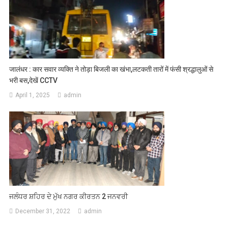
जालंधर : कार सवार व्यक्ति ने तोड़ा बिजली का खंभा,लटकती तारों में फंसी श्रद्धालुओं से
भरी बस,देखें CCTV
April 1, 2025
admin
ਜਲੰਧਰ ਸ਼ਹਿਰ ਦੇ ਮੁੱਖ ਨਗਰ ਕੀਰਤਨ 2 ਜਨਵਰੀ
December 31, 2022
admin