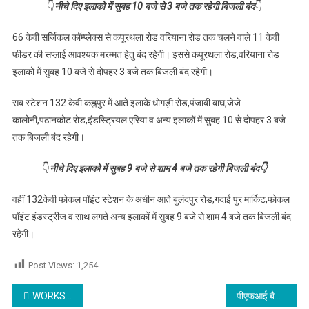
👇
नीचे दिए इलाको में सुबह 10 बजे से 3 बजे तक रहेगी बिजली बंद
👇
66 केवी सर्जिकल कॉम्प्लेक्स से कपूरथला रोड वरियाना रोड तक चलने वाले 11 केवी
फीडर की सप्लाई आवश्यक मरम्मत हेतु बंद रहेगी। इससे कपूरथला रोड,वरियाना रोड
इलाको में सुबह 10 बजे से दोपहर 3 बजे तक बिजली बंद रहेगी।
सब स्टेशन 132 केवी कह्नपुर में आते इलाके धोगड़ी रोड,पंजाबी बाघ,जेजे
कालोनी,पठानकोट रोड,इंडस्ट्रियल एरिया व अन्य इलाकों में सुबह 10 से दोपहर 3 बजे
तक बिजली बंद रहेगी।
👇
नीचे दिए इलाको में सुबह 9 बजे से शाम 4 बजे तक रहेगी बिजली बंद👇
वहीं 132केवी फोकल पॉइंट स्टेशन के अधीन आते बुलंदपुर रोड,गदाई पुर मार्किट,फोकल
पॉइंट इंडस्ट्रीज व साथ लगते अन्य इलाकों में सुबह 9 बजे से शाम 4 बजे तक बिजली बंद
रहेगी।
Post Views:
1,254
Post navigation
WORKSHOP ON ‘WORLD HEART DAY’ AT INNOCENT HEARTS GROUP OF INSTITUTIONS, LOHARAN
पीएफआई बैन होने के एक साल पूरा होने पर सूफी इस्लामिक बोर्ड के करनाल प्रधान ने डीसी को दी बुकलेट