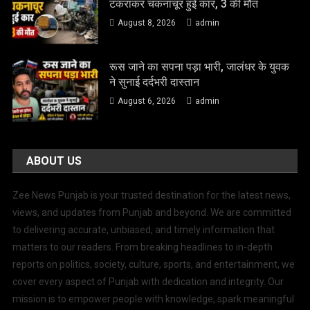
टकराकर चकनाचूर हुई कार, 3 की मौत
August 8, 2026
admin
रूस जाने का सपना पड़ा भारी, जालंधर के युवक
ने सुनाई दर्दभरी दास्तान
August 6, 2026
admin
ABOUT US
Zee News Punjab is your trusted destination for the latest news,
views, and updates from Punjab and beyond. We are committed
to delivering accurate, unbiased, and timely information that
matters to our readers. From breaking headlines to in-depth
reports on politics, society, culture, sports, and entertainment, we
cover every aspect of Punjab with dedication and integrity. Our
mission is to empower people with knowledge, spark meaningful