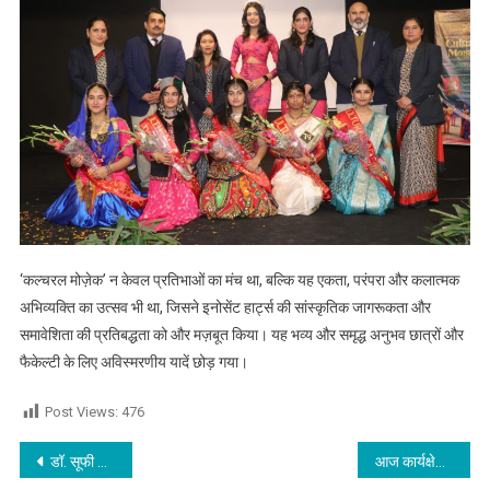
‘कल्चरल मोज़ेक’ न केवल प्रतिभाओं का मंच था, बल्कि यह एकता, परंपरा और कलात्मक
अभिव्यक्ति का उत्सव भी था, जिसने इनोसेंट हार्ट्स की सांस्कृतिक जागरूकता और
समावेशिता की प्रतिबद्धता को और मज़बूत किया। यह भव्य और समृद्ध अनुभव छात्रों और
फैकेल्टी के लिए अविस्मरणीय यादें छोड़ गया।
Post Views:
476
Post navigation
डॉ. सूफी राज जैन को सूफी इस्लामिक बोर्ड के राष्ट्रीय उपाध्यक्ष (उत्तर भारत) पद पर नियुक्ति,पढ़े
आज कार्यक्षेत्र में अतिरिक्त परिश्रम करने की आवश्यकता रहेगी,व्यापार में होगी अच्छी आय,जाने आज का राशिफल