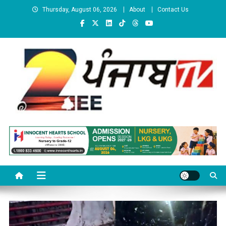
Skip to content
Thursday, August 06, 2026
About
Contact Us
Zee Punjab Tv
Latest News