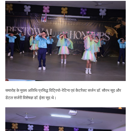
समारोह के मुख्य अतिथि प्रसिद्ध विट्रियो-रेटिना एवं कैटरैक्ट सर्जन डॉ. सौरभ सूद और
डेंटल सर्जरी विशेषज्ञ डॉ. ईशा सूद थे।