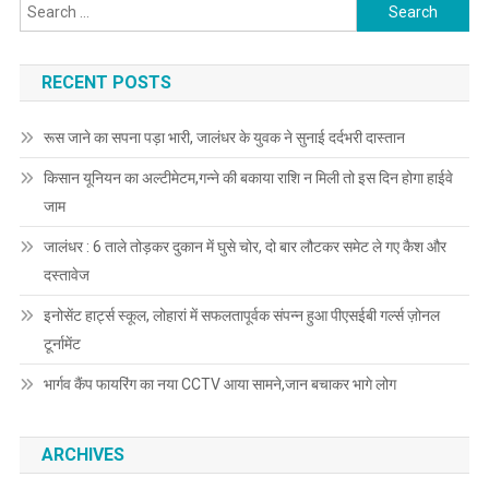
Search for:
RECENT POSTS
रूस जाने का सपना पड़ा भारी, जालंधर के युवक ने सुनाई दर्दभरी दास्तान
किसान यूनियन का अल्टीमेटम,गन्ने की बकाया राशि न मिली तो इस दिन होगा हाईवे
जाम
जालंधर : 6 ताले तोड़कर दुकान में घुसे चोर, दो बार लौटकर समेट ले गए कैश और
दस्तावेज
इनोसेंट हार्ट्स स्कूल, लोहारां में सफलतापूर्वक संपन्न हुआ पीएसईबी गर्ल्स ज़ोनल
टूर्नामेंट
भार्गव कैंप फायरिंग का नया CCTV आया सामने,जान बचाकर भागे लोग
ARCHIVES