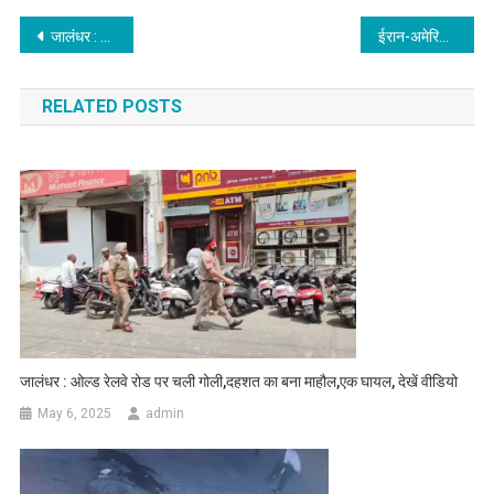
Post navigation
जालंधर : रास्ता पूछने के बहाने लड़की से की बदसलूकी
ईरान-अमेरिका तनाव का असर, जालंधर में गैस को लेकर अफवाहों से हड़कंप
RELATED POSTS
जालंधर : ओल्ड रेलवे रोड पर चली गोली,दहशत का बना माहौल,एक घायल, देखें वीडियो
May 6, 2025
admin