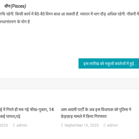
मीन (Pisces)
 रहेगी. किसी कार्य में बैठे-बैठे विघ्न बाधा आ सकती हैं. व्यापार में भाग दौड़ अधिक रहेगी. नौकरी में
स्थानांतरण के योग है.
इस तारीख को स्कूलों कालेजों में हुई छुट्टी की घोषणा,पढ़े
में गिरते ही मच गई चीख-पुकार, 14
आम आदमी पार्टी के अब इस विधायक को पुलिस ने
,कई घायल,पढ़े
छेड़छाड़ मामले में किया गिरफ्तार
 2026
admin
September 10, 2025
admin