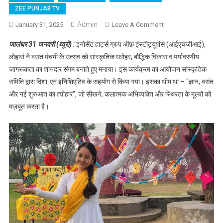
ZEE PUNJAB TV
Admin
January 31, 2025
Leave A Comment
On इनोसेंट हार्ट्स
ग्रुप ने परंपरा,
जालंधर 31 जनवरी (ब्यूरो) :
इनोसेंट हार्ट्स ग्रुप ऑफ़ इंस्टीट्यूशंस (आईएचजीआई),
रचनात्मकता व स्थिरता
लोहारां ने बसंत पंचमी के उत्सव को सांस्कृतिक धरोहर, बौद्धिक विकास व पर्यावरणीय
के मिश्रण के साथ
जागरूकता का शानदार संगम बनाते हुए मनाया। इस कार्यक्रम का आयोजन सांस्कृतिक
मनाया बसंत पंचमी
समिति द्वारा दिशा-एन इनिशिएटिव के सहयोग से किया गया। इसका थीम था – “ज्ञान, वसंत
पर्व,पढ़े
और नई शुरुआत का त्योहार”, जो सीखने, कलात्मक अभिव्यक्ति और स्थिरता के मूल्यों को
मज़बूत करता है।