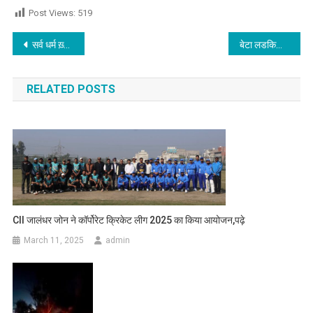
Post Views:
519
Post navigation
सर्व धर्म ख़्वाजा मंदिर में जल तत्व संतुलन तंत्र अनुष्ठान प्रारंभ
बेटा लडकियों संग स्टेज पर लगा रहा था ठुमके, तभी गुस्से में आ गई मां,और फिर..
RELATED POSTS
CII जालंधर जोन ने कॉर्पोरेट क्रिकेट लीग 2025 का किया आयोजन,पढ़े
March 11, 2025
admin