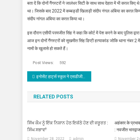
बता दें कि दोनों गैंगस्टरों ने जालंधर सिटी के साथ साथ देहात में भी कत्ल किए थ
था। जिसके बाद 2022 में कब्बड्डी खिलाड़ी संदीप नंगल अंबिया का कत्ल किया 
संदीप नांगल अंबिया का कत्ल किया था।
इस दौरान एसीपी परमजीत सिंह ने कहा कि कोर्ट में पेश करने के बाद पुलिस द्वारा 
आज इन दोनों गैंगस्टरों को सुखमीत सिंह डिप्टी हत्याकांड जोकि थाना नंबर 2 मे
नामों के खुलासे हो सकते हैं।
Post Views:
592
Post navigation
इनोसेंट हार्ट्स स्कूल ने एसडीजी-13 क्लाइमेट एक्शन पर प्रेरक प्रदर्शनी का किया आयोजन,पढ़े
RELATED POSTS
ਸਿੱਖ ਕੌਮ ਨੂੰ ਇੱਕ ਨਿਸ਼ਾਨ ਹੇਠ ਇਕੱਠੇ ਹੋਣ ਦੀ ਜਰੂਰਤ :
अहंकार के प्रभाव 
ਸਿੰਘ ਸਭਾਵਾਂ
: नवजीत भारद्वा
November 28, 2022
admin
November 24