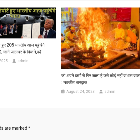
्ट हुए 205 भारतीय आज पहुंचेंगे
, जाने जालंधर के कितने,पढ़े
 2025
admin
जो अपने कर्मो से गिर जाता है उसे कोई नहीं संभाल सक
: नवजीत भारद्वाज
August 24, 2023
admin
lds are marked
*