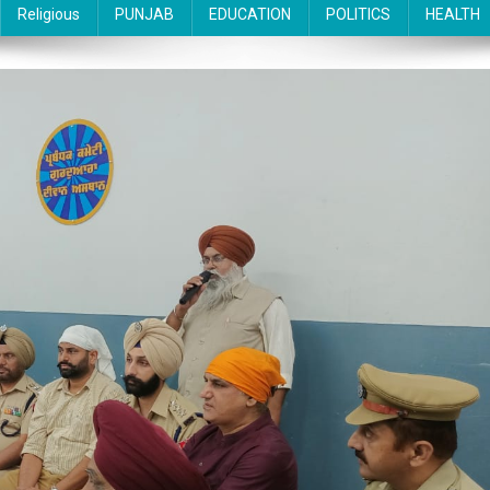
Religious
PUNJAB
EDUCATION
POLITICS
HEALTH