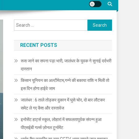
Search for:
RECENT POSTS
रूस जाने का सपना पड़ा भारी, जालंधर के युवक ने सुनाई दर्दभरी
दास्तान
किसान यूनियन का अल्टीमेटम,गन्ने की बकाया राशि न मिली तो
इस दिन होगा हाईवे जाम
जालंधर : 6 ताले तोड़कर दुकान में घुसे चोर, दो बार लौटकर
समेट ले गए कैश और दस्तावेज
इनोसेंट हार्ट्स स्कूल, लोहारां में सफलतापूर्वक संपन्न हुआ
पीएसईबी गर्ल्स ज़ोनल टूर्नामेंट