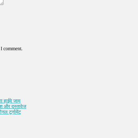
e I comment.
ा हाईवे जाम
कैश और दस्तावेज
नल टूर्नामेंट