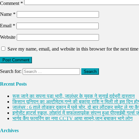
Comment
*
Name
*
Email
*
Website
Save my name, email, and website in this browser for the next tim
Search for:
Recent Posts
रूस जाने का सपना पड़ा भारी, जालंधर के युवक ने सुनाई दर्दभरी दास्तान
किसान यूनियन का अल्टीमेटम,गन्ने की बकाया राशि न मिली तो इस दिन होग
जालंधर : 6 ताले तोड़कर दुकान में घुसे चोर, दो बार लौटकर समेट ले गए 
इनोसेंट हार्ट्स स्कूल, लोहारां में सफलतापूर्वक संपन्न हुआ पीएसईबी गर्ल्स ज़ो
भार्गव कैंप फायरिंग का नया CCTV आया सामने,जान बचाकर भागे लोग
Archives