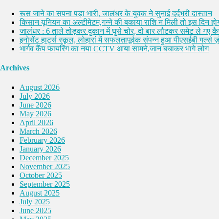
रूस जाने का सपना पड़ा भारी, जालंधर के युवक ने सुनाई दर्दभरी दास्तान
किसान यूनियन का अल्टीमेटम,गन्ने की बकाया राशि न मिली तो इस दिन होग
जालंधर : 6 ताले तोड़कर दुकान में घुसे चोर, दो बार लौटकर समेट ले गए 
इनोसेंट हार्ट्स स्कूल, लोहारां में सफलतापूर्वक संपन्न हुआ पीएसईबी गर्ल्स ज़ो
भार्गव कैंप फायरिंग का नया CCTV आया सामने,जान बचाकर भागे लोग
Archives
August 2026
July 2026
June 2026
May 2026
April 2026
March 2026
February 2026
January 2026
December 2025
November 2025
October 2025
September 2025
August 2025
July 2025
June 2025