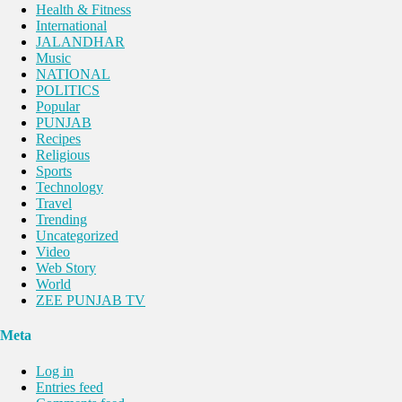
Health & Fitness
International
JALANDHAR
Music
NATIONAL
POLITICS
Popular
PUNJAB
Recipes
Religious
Sports
Technology
Travel
Trending
Uncategorized
Video
Web Story
World
ZEE PUNJAB TV
Meta
Log in
Entries feed