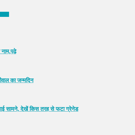
ायरल*
 नाम,पढ़े
रीवाल का जन्मदिन
आई सामने, देखें किस तरह से फटा ग्रेनेड