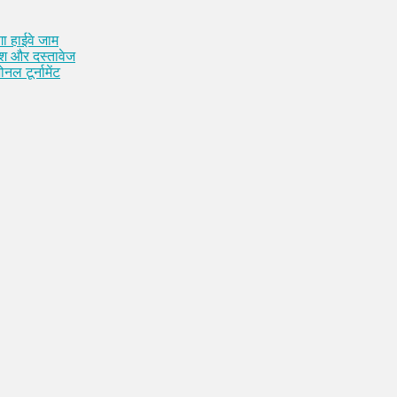
ा हाईवे जाम
कैश और दस्तावेज
नल टूर्नामेंट