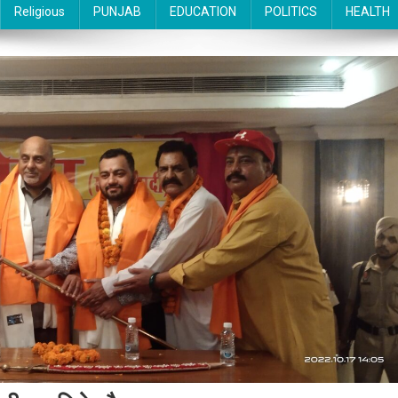
Religious
PUNJAB
EDUCATION
POLITICS
HEALTH