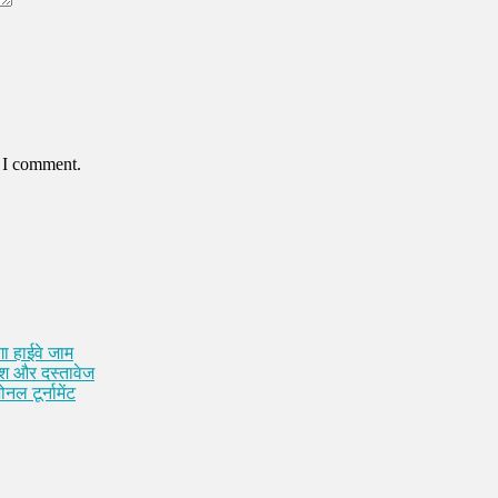
e I comment.
ा हाईवे जाम
कैश और दस्तावेज
नल टूर्नामेंट