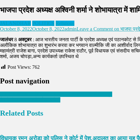
भाजपा प्रदेश अध्यक्ष अश्विनी शर्मा ने शोभायात्रा में 
JALANDHAR
POLITICS
Religious
October 8, 2022
October 8, 2022
admin
Leave a Comment
on भाजपा प्रदेश
जालंधर
8
अक्टूबर
: आज भारतीय जनता पार्टी के प्रदेश अध्यक्ष एवं पठानकोट से व
अलौकिक शोभायात्रा का शुभारंभ करवा कर भगवान वाल्मीकि जी का आशीर्वाद लिया औ
महामंत्री राजेश बागा, प्रदेश उपाध्यक्ष राकेश राठौर, पूर्व विधायक एवं संसदीय सचि
शर्मा, अजय चोपड़ा,अन्य कार्यकर्ता उपस्थित थे
Post Views:
762
Post navigation
भगवान वाल्मीकि जी के प्रकाश उत्सव पर निकली भव्य शोभायात्रा
बैठ के देख जवाना बाबे भंगड़ा पांदे ने
Related Posts
विधायक रमन अरोड़ा को पुलिस ने कोर्ट में पेश,अदालत का आया यह फै