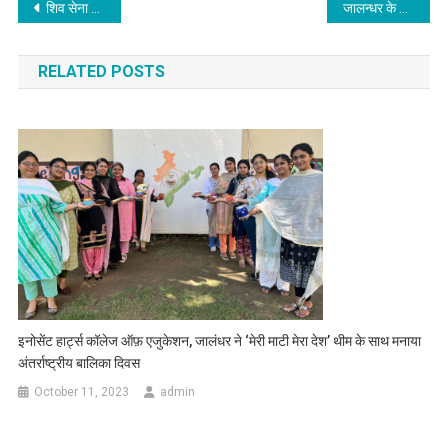
Post navigation
शिव सेना नेता सूरी को दी श्रद्धांजलि,शिव सेना समाजवादी ने निकाला केंडल मार्च
जालन्धर के NIT में छात्र ने की आत्महत्या
RELATED POSTS
इनोसेंट हार्ट्स कॉलेज ऑफ़ एजुकेशन, जालंधर ने ‘मेरी माटी मेरा देश’ थीम के साथ मनाया
अंतर्राष्ट्रीय बालिका दिवस
October 11, 2023
admin