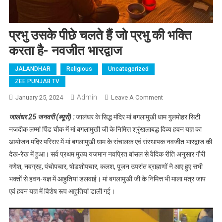
प्रभु उसके पीछे चलते हैं जो प्रभु की भक्ति
करता है- नवजीत भारद्वाज
JALANDHAR
Religious
Uncategorized
ZEE PUNJAB TV
Admin
January 25, 2024
Leave A Comment
On प्रभु उसके पीछे
चलते हैं जो प्रभु की
जालंधर 25 जनवरी (ब्यूरो) :
जालंधर के सिद्ध मंदिर मां बगलामुखी धाम गुलमोहर सिटी
भक्ति करता है- नवजीत
नजदीक लम्मां पिंड चौक में मां बगलामुखी जी के निमित्त श्रृंखलाबद्ध दिव्य हवन यज्ञ का
भारद्वाज
आयोजन मंदिर परिसर में मां बगलामुखी धाम के संचालक एवं संस्थापक नवजीत भारद्वाज की
देख-रेख में हुआ। सर्व प्रथम मुख्य यजमान नवप्रित बांसल से वैदिक रीति अनुसार गौरी
गणेश, नवग्रह, पंचोपचार, षोडशोपचार, कलश, पूजन उपरांत ब्राह्मणों ने आए हुए सभी
भक्तों से हवन-यज्ञ में आहुतियां डलवाई। मां बगलामुखी जी के निमित्त भी माला मंत्र जाप
एवं हवन यज्ञ में विशेष रूप आहुतियां डाली गई।