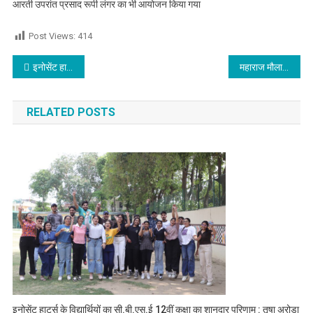
आरती उपरांत प्रसाद रूपी लंगर का भी आयोजन किया गया
Post Views:
414
Post navigation
इनोसेंट हार्ट्स ने हर्षोल्लास के साथ मनाया गणतंत्र दिवस
महाराज मौला अली की शिक्षाओं को जीवन का सारथी बना कर आगे बड़े : सूफी राज
RELATED POSTS
इनोसेंट हार्ट्स के विद्यार्थियों का सी.बी.एस.ई 12वीं कक्षा का शानदार परिणाम : तृषा अरोड़ा