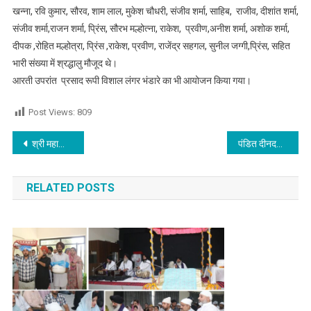
खन्ना, रवि कुमार, सौरव, शाम लाल, मुकेश चौधरी, संजीव शर्मा, साहिब, राजीव, दीशांत शर्मा,
संजीव शर्मा,राजन शर्मा, प्रिंस, सौरभ मल्होत्ना, राकेश, प्रवीण,अनीश शर्मा, अशोक शर्मा,
दीपक ,रोहित मल्होत्रा, प्रिंस ,राकेश, प्रवीण, राजेंद्र सहगल, सुनील जग्गी,प्रिंस, सहित
भारी संख्या में श्रद्धालु मौजूद थे।
आरती उपरांत प्रसाद रूपी विशाल लंगर भंडारे का भी आयोजन किया गया।
Post Views:
809
Post navigation
श्री महाकाली मंदिर दशहरा कमेटी रजि: ने राज कुमार शर्मा को किया पंडाल सचिव नियुक्त
पंडित दीनदयाल उपाध्याय के मर्गदर्शन से नरिंदर मोदी हर गाँव को मज़बूत कर मजबूत भारत बनाने मे जुटे : किट्टू गरेवाल
RELATED POSTS