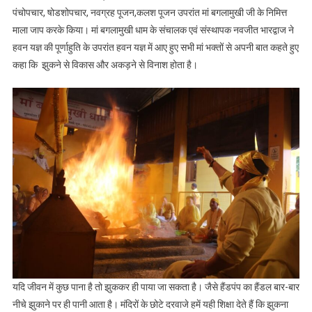
पंचोपचार, षोडशोपचार, नवग्रह पूजन,कलश पूजन उपरांत मां बगलामुखी जी के निमित्त
माला जाप करके किया। मां बगलामुखी धाम के संचालक एवं संस्थापक नवजीत भारद्वाज ने
हवन यज्ञ की पूर्णाहुति के उपरांत हवन यज्ञ में आए हुए सभी मां भक्तों से अपनी बात कहते हुए
कहा कि झुकने से विकास और अकड़ने से विनाश होता है।
यदि जीवन में कुछ पाना है तो झुककर ही पाया जा सकता है। जैसे हैंडपंप का हैंडल बार-बार
नीचे झुकाने पर ही पानी आता है। मंदिरों के छोटे दरवाजे हमें यही शिक्षा देते हैं कि झुकना