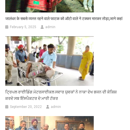
जालंधर के सबसे व्यस्त रहने वाले फाटक को ऑटो वाले ने टक्कर मारकर तोड़ा,जाने कहां
February 5, 2025
admin
ਟ੍ਰਿਪਲ ਰਾਈਡਿੰਗ ਮੋਟਰਸਾਈਕਲ ਸਵਾਰ ਯੁਵਕਾਂ ਨੇ ਨਾਕਾ ਦੇਖ ਭਜਨ ਦੀ ਕੋਸ਼ਿਸ਼
ਕਰਦੇ ਸਬ ਇੰਸਪੈਕਟਰ ਦੇ ਮਾਰੀ ਟੱਕਰ
September 20, 2022
admin