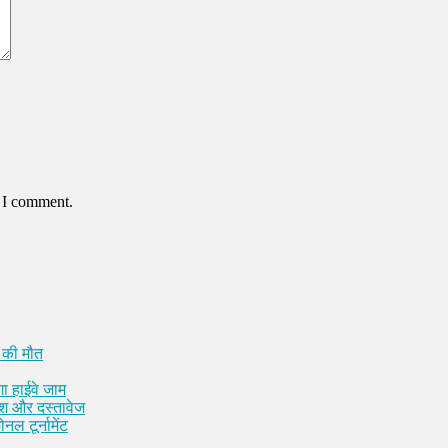
e I comment.
 की मौत
ा हाईवे जाम
कैश और दस्तावेज
नल टूर्नामेंट