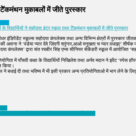
 टेॅकमंथन मुकाबलों में जीते पुरस्कार
B TV
स के विद्यार्थियों ने सहोदया इंटर स्कूल तथा टेॅकमंथन मुकाबलों में जीते पुरस्कार
लंधर इंडिपेंडेंट स्कूल्स सहोदया कंपलेक्स तथा अन्य विभिन्न क्षेत्रों में पुरस्कार 
 की अवाना ने ‘वंडेया प्यार देवे ज़िंदगी श्रृंगार,आओ मनुखता च प्यार वधाइए’ शीर्
या कंपलेक्स’ द्वारा संत रघबीर सिंह एम्स सीनियर सेकेंडरी स्कूल में आयोजित ‘सहोद
िता में पाँचवी कक्षा के विद्यार्थियों निखिलेश तथा अर्नव मदान ने इवेंट ‘स्पेस हॉ
ल किया। ‌
वाल ने बधाई दी तथा भविष्य में भी इसी प्रकार अन्य प्रतियोगिताओ में भाग लेने के लि
 समां
ਸਾਹਿਬ ਬੋਰਡ ਦਾ ਪ੍ਰਬੰਧਕ ਲਾਉਣ ਤੇ ਜਤਾਇਆ ਸਖ਼ਤ ਏਤਰਾਜ਼