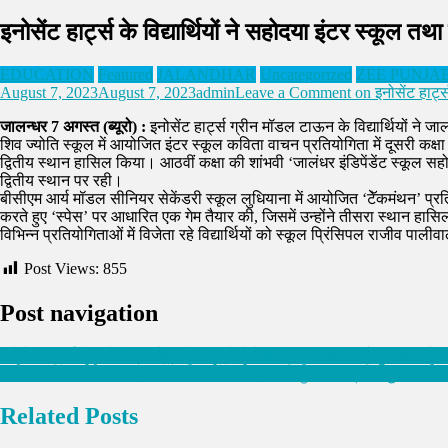
इनोसेंट हार्ट्स के विद्यार्थियों ने सहोदया इंटर स्कूल तथा
EDUCATION
Featured
JALANDHAR
Uncategorized
ZEE PUNJA
August 7, 2023
August 7, 2023
admin
Leave a Comment
on इनोसेंट हार्ट्
जालन्धर 7 अगस्त (ब्यूरो) :
इनोसेंट हार्ट्स ग्रीन मॉडल टाऊन के विद्यार्थियों ने जा
शिव ज्योति स्कूल में आयोजित इंटर स्कूल कविता वाचन प्रतियोगिता में दूसरी कक्षा
द्वितीय स्थान हासिल किया। आठवीं कक्षा की शांभवी ‘जालंधर इंडिपेंडेंट स्कूल सहोद
द्वितीय स्थान पर रही।
बीसीएम आर्य मॉडल सीनियर सेकेंडरी स्कूल लुधियाना में आयोजित ‘टेॅकमंथन’ प्रतियोग
करते हुए ‘स्पेस’ पर आधारित एक गेम तैयार की, जिसमें उन्होंने तीसरा स्थान हासि
विभिन्न प्रतियोगिताओं में विजेता रहे विद्यार्थियों को स्कूल प्रिंसिपल राजीव पाली
Post Views:
855
Post navigation
इनोसेंट हार्ट्स के इनोकिड्स के नन्हे कवियों ने देशभक्ति की कविताएँ सुनाकर बाँधा
ਜਲੰਧਰ ਦੀਆਂ ਸਿੰਘ ਸਭਾਵਾਂ ਵੱਲੋਂ ਗ਼ੈਰ ਸਿੱਖ ਵਿਅਕਤੀ ਨੂੰ ਤਖ਼ਤ ਸ੍ਰੀ ਹਜ਼ੂਰ 
Related Posts