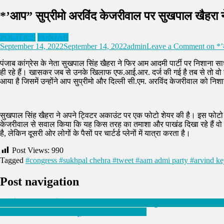
*’आप” सुप्रीमो अरविंद केजरीवाल पर सुखपाल खैहरा
POLITICS
PUNJAB
September 14, 2022
September 14, 2022
admin
Leave a Comment
on *’
पंजाब कांग्रेस के नेता सुखपाल सिंह खैहरा ने फिर आम आदमी पार्टी पर निशाना स
ही रहे हैं। खासकर जब से उनके खिलाफ एफ.आई.आर. दर्ज की गई है तब से तो वो 
आया है जिसमें उन्होंने आप सुप्रीमो और दिल्ली सी.एम. अरविंद केजरीवाल को निशा
सुखपाल सिंह खैहरा ने अपने ट्विटर अकाउंट पर एक फोटो शेयर की है। इस फोटो में दि
केजरीवाल से सवाल किया कि यह किस तरह का तमाशा और पाखंड दिखा रहे हैं वो
है, लेकिन दूसरी ओर लोगों के पैसों पर चार्टर्ड प्लेनों में यात्रा करता है।
Post Views:
990
Tagged
#congress #sukhpal chehra #tweet #aam admi party #arvind ke
Post navigation
*नार्थ हल्के के इंचार्ज दिनेश ढल्ल के जन्मदिवस पर आप युवा नेता मनदीप खेडा ने 
कभी करता था पंजाब के मशहूर गायकों के लिए एंकरिंग