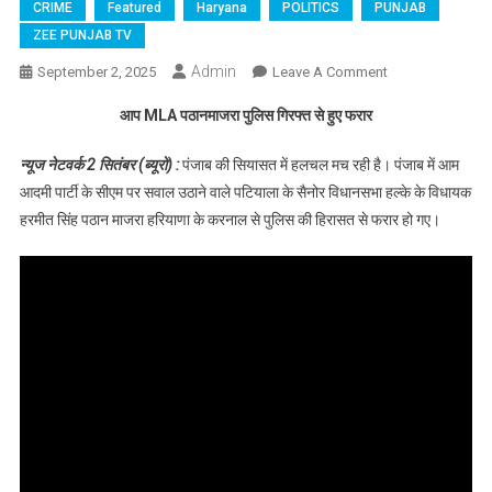
CRIME
Featured
Haryana
POLITICS
PUNJAB
ZEE PUNJAB TV
Admin
September 2, 2025
Leave A Comment
On आप MLA
पठानमाजरा
आप MLA पठानमाजरा पुलिस गिरफ्त से हुए फरार
पुलिस गिरफ्त से
हुए फरार, देखें
न्यूज नेटवर्क 2 सितंबर (ब्यूरो) :
पंजाब की सियासत में हलचल मच रही है। पंजाब में आम
वीडियो
आदमी पार्टी के सीएम पर सवाल उठाने वाले पटियाला के सैनोर विधानसभा हल्के के विधायक
हरमीत सिंह पठान माजरा हरियाणा के करनाल से पुलिस की हिरासत से फरार हो गए।