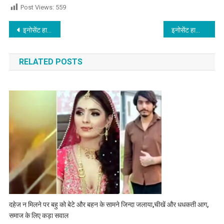
Post Views:
559
Post navigation
इनोसेंट हार्ट्स स्कूलों एवं कॉलेजों में श्रद्धा व सांस्कृतिक उल्लास के साथ मनाया बसंत पंचमी पर्व,पढ़े
इनोसेंट हार्ट्स ग्रीन मॉडल टाउन में यादों,भावनाओं और मुस्कानों से सजा हस्ता-ला-विस्ता विदायगी समारोह,पढ़े
RELATED POSTS
दहेज न मिलने पर बहु को बेटे और बहन के सामने जिन्दा जलाया,चीखें और धधकती आग,
समाज के लिए कड़ा सवाल