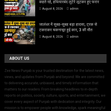
कहते रहे, हथियारबंद लुटेरे लूटकर हुए फरार
August 8, 2026
admin
जालंधर में सुबह-सुबह बड़ा हादसा, ट्रक से
टकराकर चकनाचूर हुई कार, 3 की मौत
August 8, 2026
admin
ABOUT US
Zee News Punjab is your trusted destination for the latest news,
views, and updates from Punjab and beyond. We are committed
to delivering accurate, unbiased, and timely information that
matters to our readers. From breaking headlines to in-depth
reports on politics, society, culture, sports, and entertainment, we
cover every aspect of Punjab with dedication and integrity. Our
mission is to empower people with knowledge, spark meaningful